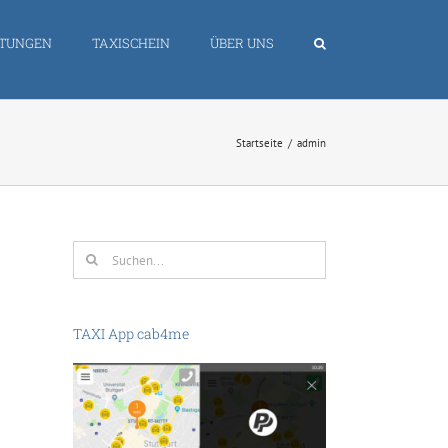
STUNGEN
TAXISCHEIN
ÜBER UNS
Startseite
admin
Suche
nach:
TAXI App cab4me